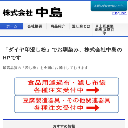
English
ホーム
会社概要
商品紹介
澄し粉とは
卓上豆腐製
造機 豆腐百
珍
「ダイヤ印澄し粉」でお馴染み、株式会社中島の
HPです
最高品質の「澄し粉」を全国にお届けしております
おすすめ情報